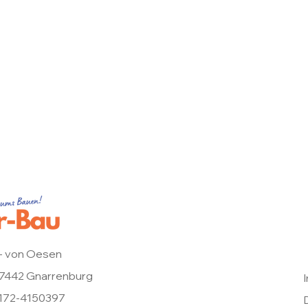
- von Oesen
 27442 Gnarrenburg
0172-4150397