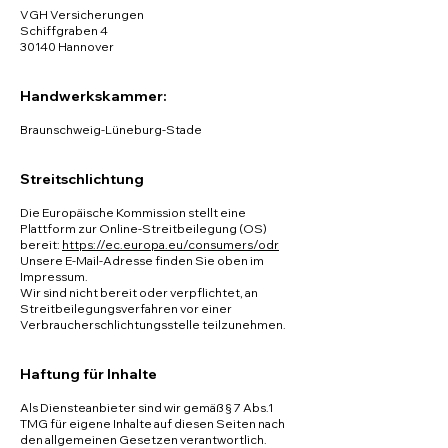
VGH Versicherungen
Schiffgraben 4
30140 Hannover
Handwerkskammer:
Braunschweig-Lüneburg-Stade
Streitschlichtung
Die Europäische Kommission stellt eine
Plattform zur Online-Streitbeilegung (OS)
bereit:
https://ec.europa.eu/consumers/odr
Unsere E-Mail-Adresse finden Sie oben im
Impressum.
Wir sind nicht bereit oder verpflichtet, an
Streitbeilegungsverfahren vor einer
Verbraucherschlichtungsstelle teilzunehmen.
Haftung für Inhalte
Als Diensteanbieter sind wir gemäß § 7 Abs.1
TMG für eigene Inhalte auf diesen Seiten nach
den allgemeinen Gesetzen verantwortlich.