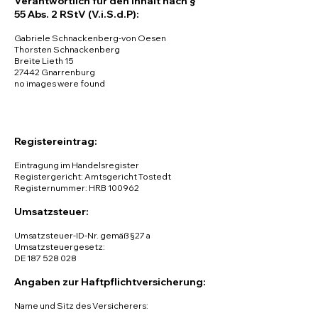
Verantwortlich für den Inhalt nach §
55 Abs. 2 RStV (V.i.S.d.P):
Gabriele Schnackenberg-von Oesen
Thorsten Schnackenberg
Breite Lieth 15
27442 Gnarrenburg
no images were found
Registereintrag:
Eintragung im Handelsregister
Registergericht: Amtsgericht Tostedt
Registernummer: HRB 100962
Umsatzsteuer:
Umsatzsteuer-ID-Nr. gemäß §27 a
Umsatzsteuergesetz:
DE 187 528 028
Angaben zur Haftpflichtversicherung:
Name und Sitz des Versicherers: