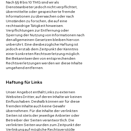
Nach §§ 8 bis 10 TMG sind wir als
Diensteanbieter jedoch nicht verpflichtet,
übermittelte oder gespeicherte fremde
Informationen zu überwachen oder nach
Umständen zu forschen, die auf eine
rechtswidrige Tätigkeit hinweisen.
Verpflichtungen zur Entfernung oder
Sperrung der Nutzung von Informationen nach
den allgemeinen Gesetzen bleiben hiervon
unberührt. Eine diesbezügliche Haftung ist
jedoch erst ab dem Zeitpunkt der Kenntnis
einer konkreten Rechtsverletzung möglich.
Bei Bekanntwerden von entsprechenden
Rechtsverletzungen werden wir diese Inhalte
umgehend entfernen.
Haftung für Links
Unser Angebot enthält Links zu externen
Websites Dritter, auf deren Inhalte wir keinen
Einfluss haben. Deshalb können wir für diese
fremden Inhalte auch keine Gewähr
übernehmen. Für die Inhalte der verlinkten
Seiten ist stets der jeweilige Anbieter oder
Betreiber der Seiten verantwortlich. Die
verlinkten Seiten wurden zum Zeitpunkt der
Verlinkung auf mögliche Rechtsverstöße