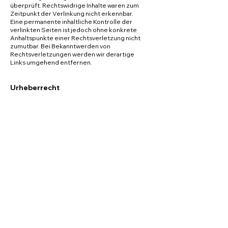
überprüft. Rechtswidrige Inhalte waren zum
Zeitpunkt der Verlinkung nicht erkennbar.
Eine permanente inhaltliche Kontrolle der
verlinkten Seiten ist jedoch ohne konkrete
Anhaltspunkte einer Rechtsverletzung nicht
zumutbar. Bei Bekanntwerden von
Rechtsverletzungen werden wir derartige
Links umgehend entfernen.
Urheberrecht
Die durch die Seitenbetreiber erstellten
Inhalte und Werke auf diesen Seiten
unterliegen dem deutschen Urheberrecht. Die
Vervielfältigung, Bearbeitung, Verbreitung und
jede Art der Verwertung außerhalb der
Grenzen des Urheberrechtes bedürfen der
schriftlichen Zustimmung des jeweiligen
Autors bzw. Erstellers. Downloads und Kopien
dieser Seite sind nur für den privaten, nicht
kommerziellen Gebrauch gestattet.
Soweit die Inhalte auf dieser Seite nicht vom
Betreiber erstellt wurden, werden die
Urheberrechte Dritter beachtet.
Insbesondere werden Inhalte Dritter als solche
gekennzeichnet. Sollten Sie trotzdem auf
eine Urheberrechtsverletzung aufmerksam